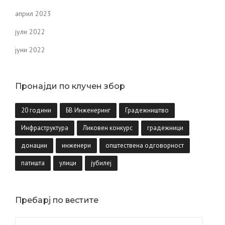
април 2023
јули 2022
јуни 2022
Пронајди по клучен збор
20 години
БВ Инженеринг
Градежништво
Инфраструктура
Ликовен конкурс
градежници
донации
инженери
општествена одговорност
патишта
улици
јубилеј
Пребарј по вестите
Пребарувај