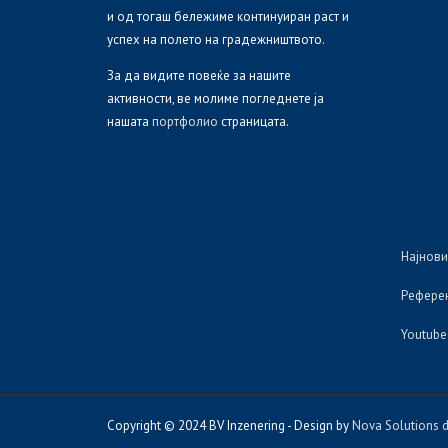
и од тогаш бележиме континуиран раст и
успех на полето на градежништвото.
За да видите повеќе за нашите
активности, ве молиме погледнете ја
нашата
портфолио
страницата.
Најнови
Рефере
Youtube
Copyright © 2024 BV Inzenering - Design by
Nova Solutions d