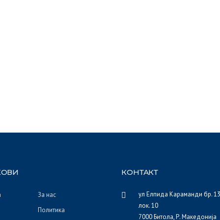
КОВИ
КОНТАКТ
ул Елпида Караманди бр. 13 
а
За нас
лок. 10
Политика
7000 Битола, Р. Македонија