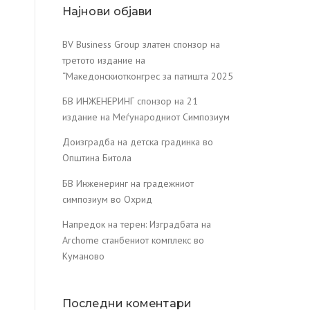
Најнови објави
BV Business Group златен спонзор на
третото издание на
“Македонскиотконгрес за патишта 2025
БВ ИНЖЕНЕРИНГ спонзор на 21
издание на Меѓународниот Симпозиум
Доизградба на детска градинка во
Општина Битола
БВ Инженеринг на градежниот
симпозиум во Охрид
Напредок на терен: Изградбата на
Archome станбениот комплекс во
Куманово
Последни коментари