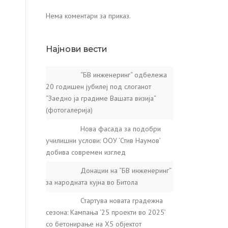
Нема коментари за приказ.
Најнови вести
“БВ инженеринг“ одбележа
20 годишен јубилеј под слоганот
“Заедно ја градиме Вашата визија“
(фотогалерија)
Нова фасада за подобри
училишни услови: ООУ ‘Стив Наумов’
добива современ изглед
Донации на “БВ инженеринг“
за народната кујна во Битола
Стартува новата градежна
сезона: Кампања ‘25 проекти во 2025’
со бетонирање на X5 објектот