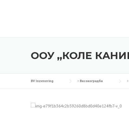
Skip
to
content
ООУ ,,КОЛЕ КАН
BV Inzenering
>
Високоградба