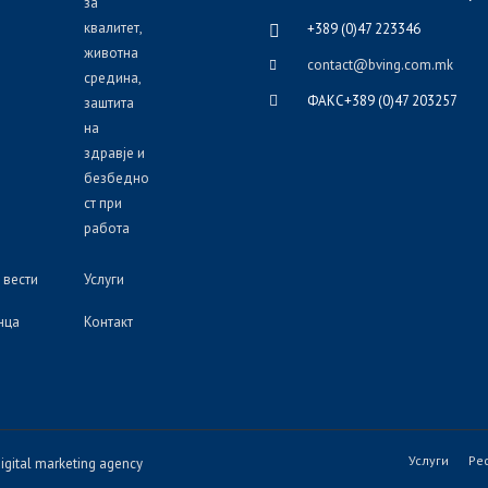
за
квалитет,
+389 (0)47 223346
животна
contact@bving.com.mk
средина,
ФАКС+389 (0)47 203257
заштита
на
здравје и
безбедно
ст при
работа
 вести
Услуги
нца
Контакт
Услуги
Ре
igital marketing agency