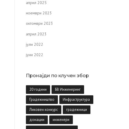
април 2025
ноември 2023
октомври 2023
април 2023
јули 2022
јуни 2022
Пронајди по клучен збор
20 години
БВ Инженеринг
Градежништво
Инфраструктура
Ликовен конкурс
градежници
донации
инженери