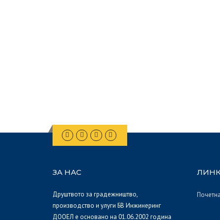
ЗА НАС
ЛИН
Друштвото за градежништво,
Почетн
производство и улуги БВ Инжинеринг
ДООЕЛ е основано на 01.06.2002 година