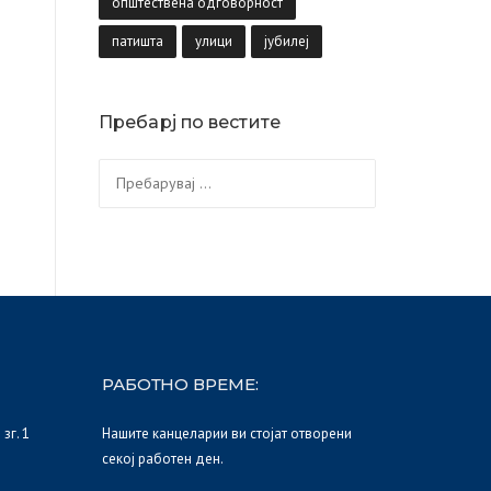
општествена одговорност
патишта
улици
јубилеј
Пребарј по вестите
Пребарувај
за:
РАБОТНО ВРЕМЕ:
зг. 1
Нашите канцеларии ви стојат отворени
секој работен ден.