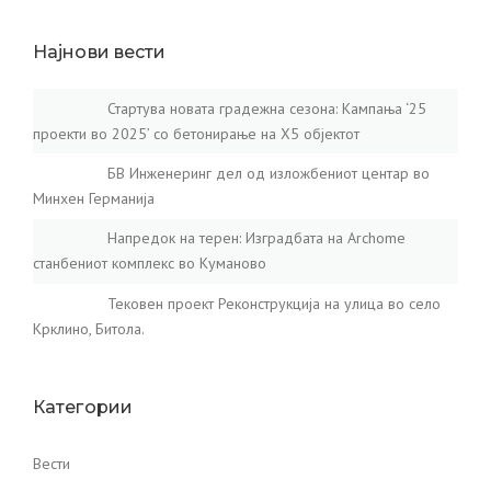
Најнови вести
Стартува новата градежна сезона: Кампања ‘25
проекти во 2025’ со бетонирање на X5 објектот
БВ Инженеринг дел од изложбениот центар во
Минхен Германија
Напредок на терен: Изградбата на Archome
станбениот комплекс во Куманово
Тековен проект Реконструкција на улица во село
Крклино, Битола.
Категории
Вести