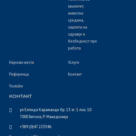
квалитет,
животна
средина,
заштита на
здравје и
безбедност при
работа
Најнови вести
Услуги
Референца
Контакт
Youtube
КОНТАКТ
ул Елпида Караманди бр. 13 зг. 1 лок. 10
7000 Битола, Р. Македонија
+389 (0)47 223346