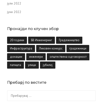
јули 2022
јуни 2022
Пронајди по клучен збор
20 години
БВ Инженеринг
Градежништво
Инфраструктура
Ликовен конкурс
градежници
донации
инженери
општествена одговорност
патишта
улици
јубилеј
Пребарј по вестите
Пребарувај
за: