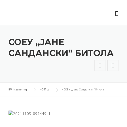
Skip
to
content
СОЕУ ,,ЈАНЕ
САНДАНСКИ” БИТОЛА
BV Inzenering
>
Office
>
СОЕУ ,,Јане Сандански” Битола