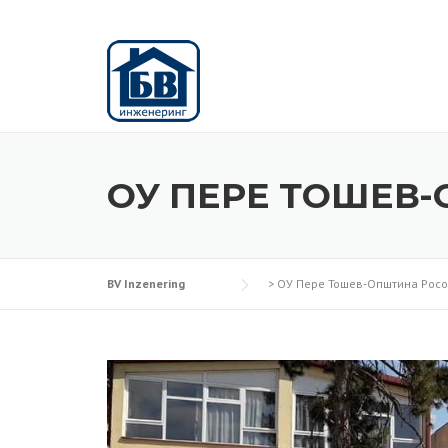
Skip
to
content
ОУ ПЕРЕ ТОШЕВ
BV Inzenering
>
ОУ Пере Тошев-Општина Рос