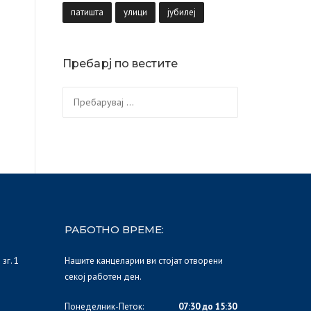
патишта
улици
јубилеј
Пребарј по вестите
Пребарувај
за:
РАБОТНО ВРЕМЕ:
зг. 1
Нашите канцеларии ви стојат отворени
секој работен ден.
Понеделник-Петок:
07:30 до 15:30