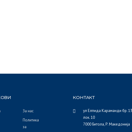
КОВИ
КОНТАКТ
ул Елпида Караманди бр. 13 
а
За нас
лок. 10
Политика
7000 Битола, Р. Македонија
за