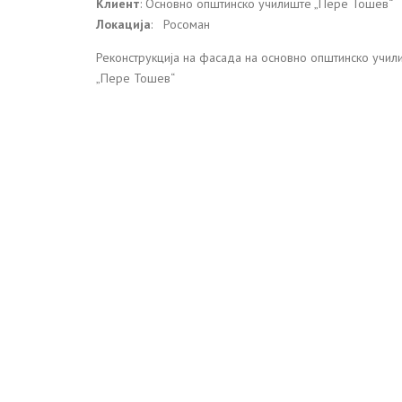
Клиент
: Основно општинско училиште „Пере Тошев“
Локација
: Росоман
Реконструкција на фасада на основно општинско учил
„Пере Тошев“