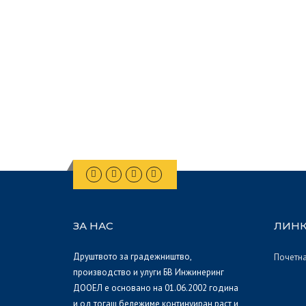
ЗА НАС
ЛИН
Друштвото за градежништво,
Почетн
производство и улуги БВ Инжинеринг
ДООЕЛ е основано на 01.06.2002 година
и од тогаш бележиме континуиран раст и