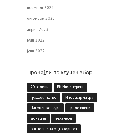
ноември 2023
октомври 2023
април 2023
јули 2022
јуни 2022
Пронајди по клучен збор
20 години
БВ Инженеринг
Градежништво
Инфраструктура
Ликовен конкурс
градежници
донации
инженери
општествена одговорност