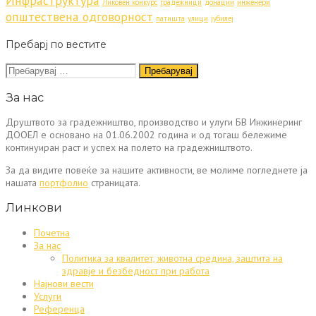
Инфраструктура
Ликовен конкурс
градежници
донации
инженери
општествена одговорност
патишта
улици
јубилеј
Пребарј по вестите
Пребарувај
за:
За нас
Друштвото за градежништво, производство и улуги БВ Инжинеринг
ДООЕЛ е основано на 01.06.2002 година и од тогаш бележиме
континуиран раст и успех на полето на градежништвото.
За да видите повеќе за нашите активности, ве молиме погледнете ја
нашата
портфолио
страницата.
Линкови
Почетна
За нас
Политика за квалитет, животна средина, заштита на
здравје и безбедност при работа
Најнови вести
Услуги
Референца