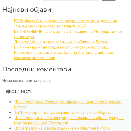
Најнови објави
BV Business Group златен спонзор на третото издание на
“Македонскиотконгрес за патишта 2025
БВ ИНЖЕНЕРИНГ спонзор на 21 издание на Меѓународниот
Симпозиум
Доизградба на детска градинка во Општина Битола
БВ Инженеринг на градежниот симпозиум во Охрид
Напредок на терен: Изградбата на Archome станбениот
комплекс во Куманово
Последни коментари
Нема коментари за приказ.
Најнови вести
Тековен проект Реконструкција на улица во село Крклино,
Битола.
БВ Инженеринг на градежниот симпозиум во Охрид
Тековен проект : Реконстукција на линиска инфраструктурна
градба на улица 8 Септември
Доизградба на детска градинка во Општина Битола