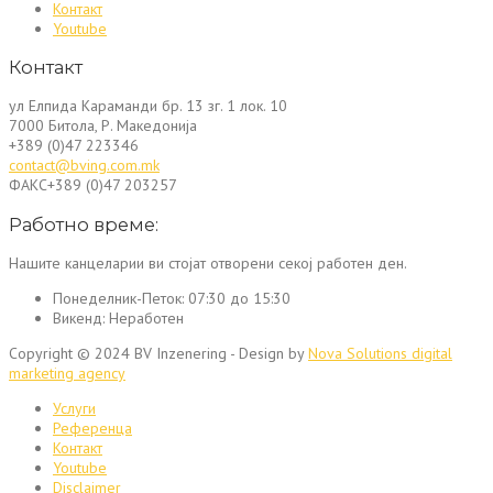
Контакт
Youtube
Контакт
ул Елпида Караманди бр. 13 зг. 1 лок. 10
7000 Битола, Р. Македонија
+389 (0)47 223346
contact@bving.com.mk
ФАКС+389 (0)47 203257
Работно време:
Нашите канцеларии ви стојат отворени секој работен ден.
Понеделник-Петок:
07:30 до 15:30
Викенд:
Неработен
Copyright © 2024 BV Inzenering - Design by
Nova Solutions digital
marketing agency
Услуги
Референца
Контакт
Youtube
Disclaimer