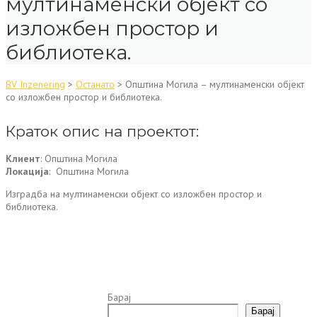
мултинаменски објект со
изложбен простор и
библиотека.
BV Inzenering
>
Останато
>
Општина Могила – мултинаменски објект
со изложбен простор и библиотека.
Краток опис на проектот:
Клиент
: Општина Могила
Локација
: Општина Могила
Изградба на мултинаменски објект со изложбен простор и
библиотека.
Барај
Барај