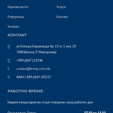
Најнови вести
Услуги
Референца
Контакт
Youtube
КОНТАКТ
ул Елпида Караманди бр. 13 зг. 1 лок. 10
7000 Битола, Р. Македонија
+389 (0)47 223346
contact@bving.com.mk
ФАКС+389 (0)47 203257
РАБОТНО ВРЕМЕ:
Нашите канцеларии ви стојат отворени секој работен ден.
Понеделник-Петок:
07:30 до 15:30