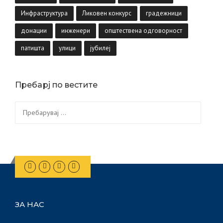
Инфраструктура
Ликовен конкурс
градежници
донации
инженери
општествена одговорност
патишта
улици
јубилеј
Пребарј по вестите
Пребарувај
за:
ЗА НАС