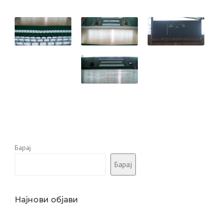
Барај
Барај
Најнови објави