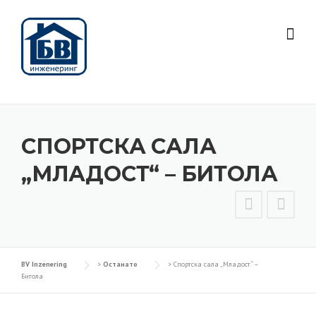
Skip
to
content
СПОРТСКА САЛА
„МЛАДОСТ“ – БИТОЛА
BV Inzenering
>
Останато
>
Спортска сала „Младост“ –
Битола