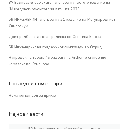
BV Business Group златен спонзор на третото издание на
“Македонскиотконгрес за патишта 2025
БВ ИНЖЕНЕРИНГ спонзор на 21 издание на Меѓународниот
Симпозиум
Доизградба на детска градинка во Општина Битола
БВ Инженеринг на градежниот симпозиум во Охрид
Напредок на терен: Изградбата на Archome станбениот
комплекс во Куманово
Последни коментари
Нема коментари за приказ.
Најнови вести
БВ Инженеринг-ги избра победниците од