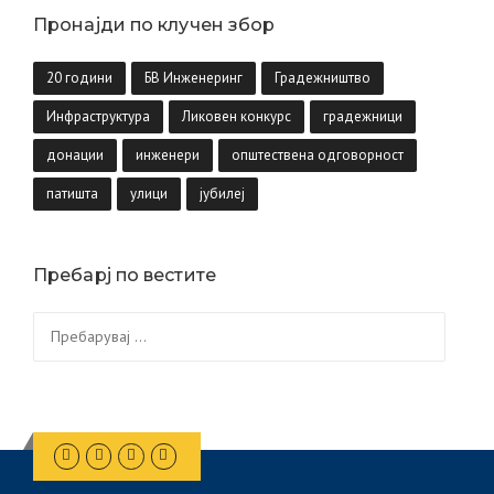
Пронајди по клучен збор
20 години
БВ Инженеринг
Градежништво
Инфраструктура
Ликовен конкурс
градежници
донации
инженери
општествена одговорност
патишта
улици
јубилеј
Пребарј по вестите
Пребарувај
за: