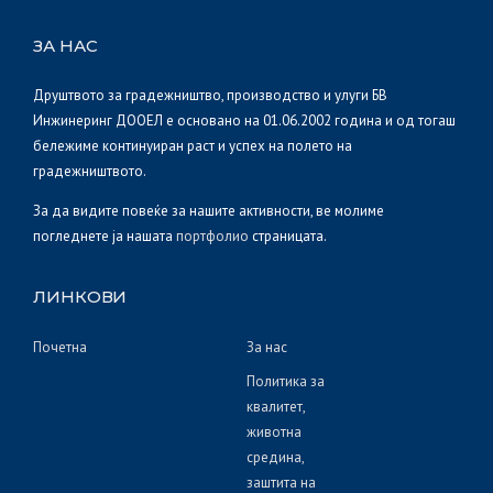
ЗА НАС
Друштвото за градежништво, производство и улуги БВ
Инжинеринг ДООЕЛ е основано на 01.06.2002 година и од тогаш
бележиме континуиран раст и успех на полето на
градежништвото.
За да видите повеќе за нашите активности, ве молиме
погледнете ја нашата
портфолио
страницата.
ЛИНКОВИ
Почетна
За нас
Политика за
квалитет,
животна
средина,
заштита на